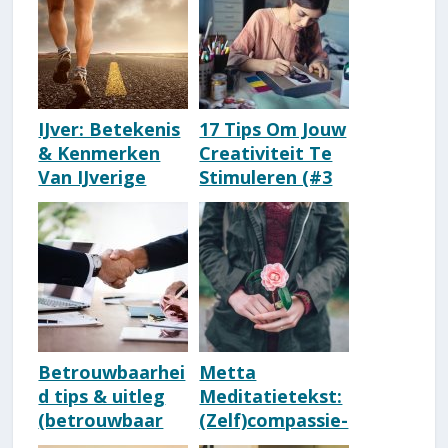
IJver: Betekenis
17 Tips Om Jouw
& Kenmerken
Creativiteit Te
Van IJverige
Stimuleren (#3
Mensen
Verbaast Je)
Betrouwbaarhei
Metta
d tips & uitleg
Meditatietekst:
(betrouwbaar
(Zelf)compassie-
persoon)
Oefening