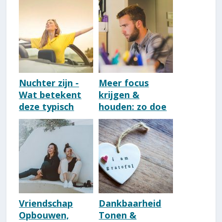
[Loving
Kindness]
Nuchter zijn -
Meer focus
Wat betekent
krijgen &
deze typisch
houden: zo doe
Nederlandse
je dat [15
kwaliteit?
belangrijke tips]
Vriendschap
Dankbaarheid
Opbouwen,
Tonen &