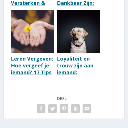
Versterken &
Dankbaar Zijn:
Onderhouden
16 Tips (Direct
[16 Tips + Test]
Toepasbaar!)
Leren Vergeven:
Loyaliteit en
Hoe vergeef je
trouw zijn aan
iemand? 17 Tips,
iemand:
Betekenis &
betekenis & tips
Oefeningen
DEEL: