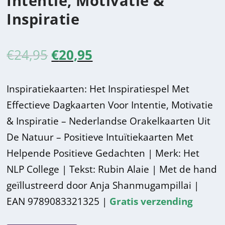
Intentie, Motivatie &
Inspiratie
O
H
€
24,95
€
20,95
o
u
Inspiratiekaarten: Het Inspiratiespel Met
r
i
Effectieve Dagkaarten Voor Intentie, Motivatie
s
d
& Inspiratie – Nederlandse Orakelkaarten Uit
De Natuur – Positieve Intuïtiekaarten Met
p
i
Helpende Positieve Gedachten | Merk: Het
r
g
NLP College | Tekst: Rubin Alaie | Met de hand
o
e
geïllustreerd door Anja Shanmugampillai |
EAN 9789083321325 |
Gratis verzending
n
p