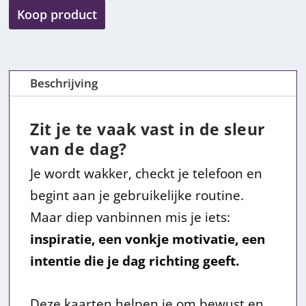
k
r
Koop product
e
i
l
j
Beschrijving
i
s
j
i
Zit je te vaak vast in de sleur
van de dag?
k
s
Je wordt wakker, checkt je telefoon en
e
:
begint aan je gebruikelijke routine.
p
€
Maar diep vanbinnen mis je iets:
inspiratie, een vonkje motivatie, een
r
2
intentie die je dag richting geeft.
i
0
Deze kaarten helpen je om bewust en