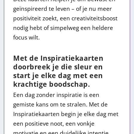
j
,
geïnspireerd te leven – of je nu meer
s
9
positiviteit zoekt, een creativiteitsboost
w
5
nodig hebt of simpelweg een heldere
focus wilt.
a
.
s
Met de Inspiratiekaarten
:
doorbreek je die sleur en
start je elke dag met een
€
krachtige boodschap.
2
Een dag zonder inspiratie is een
gemiste kans om te stralen. Met de
4
Inspiratiekaarten begin je elke dag met
,
een positieve noot, een vonkje
9
motivatie en een duidelijke intentie.