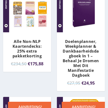
Alle Non-NLP
Doelenplanner,
Kaartendecks:
Weekplanner &
25% extra
Dankbaarheidsda
pakketkorting
gboek In 1 –
Behaal Je Dromen
O
H
€
234,50
€
175,88
Met Dit
o
u
Manifestatie
Dagboek
r
i
O
H
€
27,95
€
24,95
s
d
o
u
p
i
r
i
r
g
s
d
o
e
AANBIEDING!
AANBIEDING!