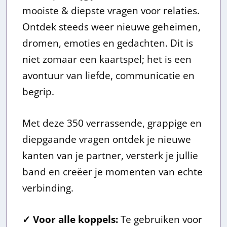
w
5
mooiste & diepste vragen voor relaties.
a
.
Ontdek steeds weer nieuwe geheimen,
dromen, emoties en gedachten. Dit is
s
niet zomaar een kaartspel; het is een
:
avontuur van liefde, communicatie en
begrip.
€
2
Met deze 350 verrassende, grappige en
4
diepgaande vragen ontdek je nieuwe
kanten van je partner, versterk je jullie
,
band en creëer je momenten van echte
9
verbinding.
5
✓ Voor alle koppels:
Te gebruiken voor