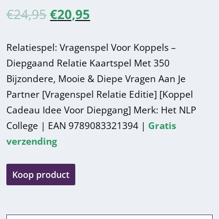
O
H
€
24,95
€
20,95
o
u
Relatiespel: Vragenspel Voor Koppels –
r
i
Diepgaand Relatie Kaartspel Met 350
s
d
Bijzondere, Mooie & Diepe Vragen Aan Je
Partner [Vragenspel Relatie Editie] [Koppel
p
i
Cadeau Idee Voor Diepgang] Merk: Het NLP
r
g
College | EAN 9789083321394 |
Gratis
o
e
verzending
n
p
Koop product
k
r
e
i