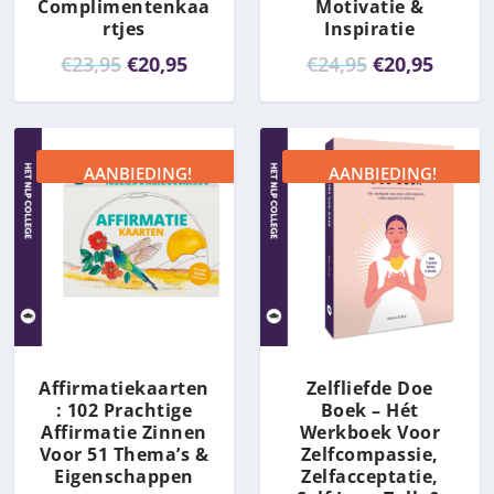
Complimentenkaa
Motivatie &
rtjes
Inspiratie
O
H
O
H
€
23,95
€
20,95
€
24,95
€
20,95
o
u
o
u
r
i
r
i
s
d
s
d
AANBIEDING!
AANBIEDING!
p
i
p
i
r
g
r
g
o
e
o
e
n
p
n
p
k
r
k
r
e
i
e
i
l
j
l
j
Affirmatiekaarten
Zelfliefde Doe
i
s
i
s
: 102 Prachtige
Boek – Hét
j
i
j
i
Affirmatie Zinnen
Werkboek Voor
Voor 51 Thema’s &
Zelfcompassie,
k
s
k
s
Eigenschappen
Zelfacceptatie,