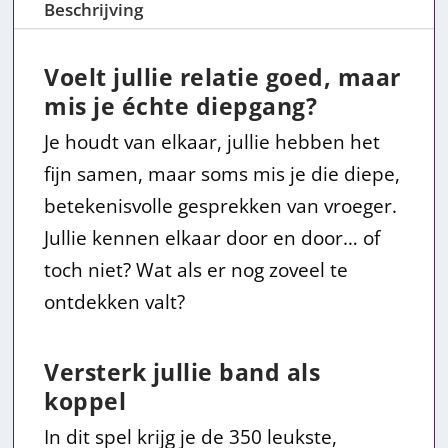
Beschrijving
l
j
i
s
Voelt jullie relatie goed, maar
j
i
mis je échte diepgang?
Je houdt van elkaar, jullie hebben het
k
s
fijn samen, maar soms mis je die diepe,
e
:
betekenisvolle gesprekken van vroeger.
p
€
Jullie kennen elkaar door en door… of
toch niet? Wat als er nog zoveel te
r
2
ontdekken valt?
i
0
j
,
Versterk jullie band als
koppel
s
9
In dit spel krijg je de 350 leukste,