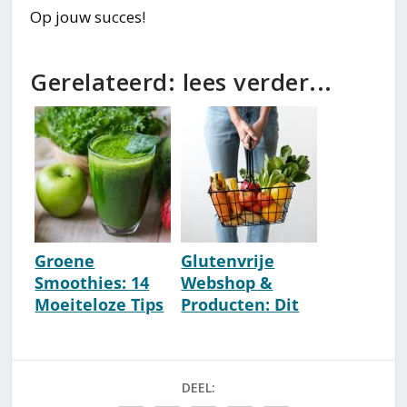
Op jouw succes!
Gerelateerd: lees verder...
Groene
Glutenvrije
Smoothies: 14
Webshop &
Moeiteloze Tips
Producten: Dit
[Gezond] [125
Zijn De Beste
Recepten]
Winkels...
DEEL: