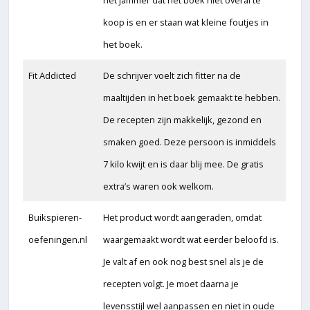
het jammer dat het boek niet overal te
koop is en er staan wat kleine foutjes in
het boek.
Fit Addicted
De schrijver voelt zich fitter na de
maaltijden in het boek gemaakt te hebben.
De recepten zijn makkelijk, gezond en
smaken goed. Deze persoon is inmiddels
7 kilo kwijt en is daar blij mee. De gratis
extra’s waren ook welkom.
Buikspieren-
Het product wordt aangeraden, omdat
oefeningen.nl
waargemaakt wordt wat eerder beloofd is.
Je valt af en ook nog best snel als je de
recepten volgt. Je moet daarna je
levensstijl wel aanpassen en niet in oude