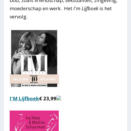
bod, zoals vriendschap, seksualiteit, zingeving,
moederschap en werk. Het
I'm Lijfboek
is het
vervolg.
I'M Lijfboek
€ 23,99