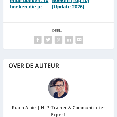
ende boeken: 10
Boeken [Top 10]
boeken die je
[Update 2026]
leven
veranderen
DEEL:
OVER DE AUTEUR
Rubin Alaie | NLP-Trainer & Communicatie-
Expert