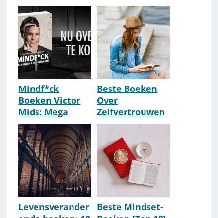
opkomen voor
2026]
jezelf [Update
2026]
Mindf*ck
Beste Boeken
Boeken Victor
Over
Mids: Mega
Zelfvertrouwen
Interessant!
[Top 10] [Update
2026]
Levensverander
Beste Mindset-