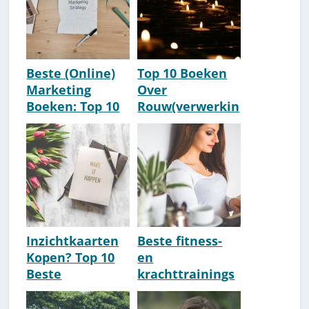
Beste (Online)
Top 10 Boeken
Marketing
Over
Boeken: Top 10
Rouw(verwerkin
[Update 2026]
g) (Kind &
Partner)
[Update 2026]
Inzichtkaarten
Beste fitness-
Kopen? Top 10
en
Beste
krachttrainings
Reflectiekaarte
boeken [Top 10]
n
[Update 2026]