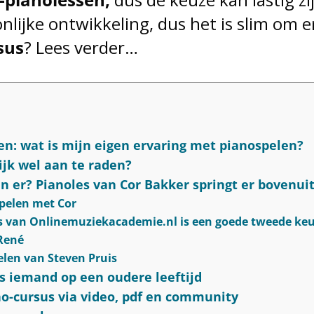
onlijke ontwikkeling, dus het is slim om
sus
? Lees verder…
en: wat is mijn eigen ervaring met pianospelen?
ijk wel aan te raden?
n er? Pianoles van Cor Bakker springt er bovenui
pelen met Cor
s van Onlinemuziekacademie.nl is een goede tweede ke
 René
len van Steven Pruis
ls iemand op een oudere leeftijd
no-cursus via video, pdf en community