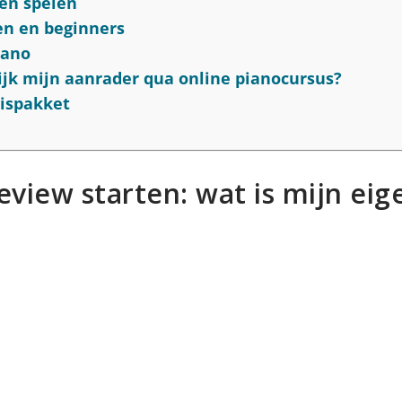
ren spelen
en en beginners
iano
lijk mijn aanrader qua online pianocursus?
uispakket
view starten: wat is mijn eig