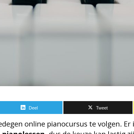
Deel
Tweet
degen online pianocursus te volgen. Er 
-pianolessen,
dus de keuze kan lastig zij