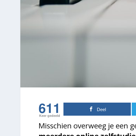
611
Deel
Keer gedeeld
Misschien overweeg je een ge
meerdere online zelfstudie