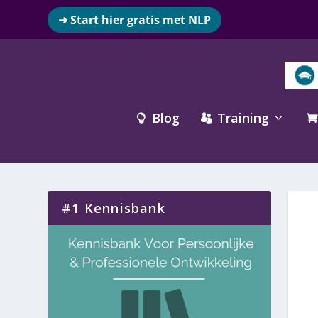
➜ Start hier gratis met NLP
Blog
Training



#1 Kennisbank