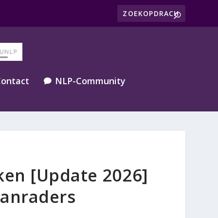
ontact
NLP-Community

ken [Update 2026]
aanraders