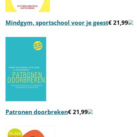
Mindgym, sportschool voor je geest
€ 21,99
Patronen doorbreken
€ 21,99