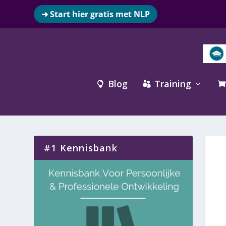
➜ Start hier gratis met NLP
Blog
Training



#1 Kennisbank