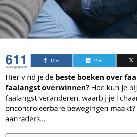
611
Deel
Deel
Keer gedeeld
Hier vind je de
beste boeken over faa
faalangst overwinnen
? Hoe kun je b
faalangst veranderen, waarbij je lichaa
oncontroleerbare bewegingen maakt? 
aanraders…