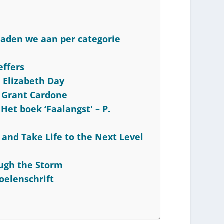
raden we aan per categorie
effers
– Elizabeth Day
– Grant Cardone
et boek ‘Faalangst' – P.
 and Take Life to the Next Level
ough the Storm
oelenschrift