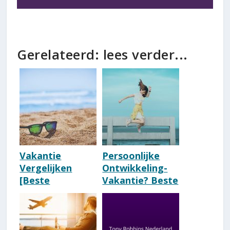
Gerelateerd: lees verder...
Vakantie
Persoonlijke
Vergelijken
Ontwikkeling-
[Beste
Vakantie? Beste
Reisbureau
Tips! [Coaching
Vergelijker
&
2026]
Zelfontwikkelin
g]