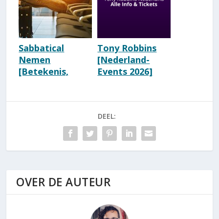
Sabbatical
Tony Robbins
Nemen
[Nederland-
[Betekenis,
Events 2026]
Ervaringen,
[Ervaringen]
Voordelen &
Wiki & Seminars
Nadelen]
DEEL:
OVER DE AUTEUR