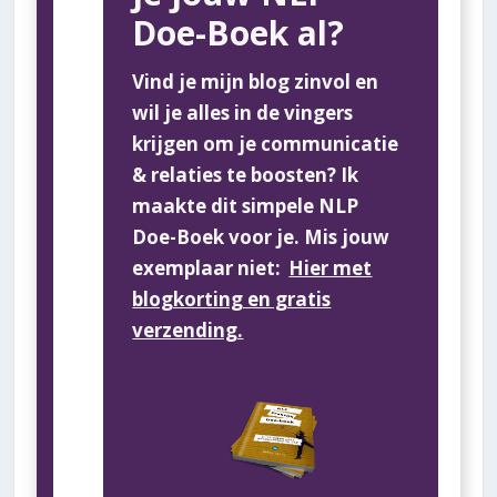
Doe-Boek al?
Vind je mijn blog zinvol en
wil je alles in de vingers
krijgen om je communicatie
& relaties te boosten? Ik
maakte dit simpele NLP
Doe-Boek voor je. Mis jouw
exemplaar niet:
Hier met
blogkorting en gratis
verzending.