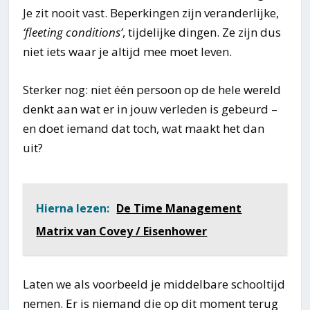
Je zit nooit vast. Beperkingen zijn veranderlijke,
‘fleeting conditions’
, tijdelijke dingen. Ze zijn dus
niet iets waar je altijd mee moet leven.
Sterker nog: niet één persoon op de hele wereld
denkt aan wat er in jouw verleden is gebeurd –
en doet iemand dat toch, wat maakt het dan
uit?
Hierna lezen:
De Time Management
Matrix van Covey / Eisenhower
Laten we als voorbeeld je middelbare schooltijd
nemen. Er is niemand die op dit moment terug