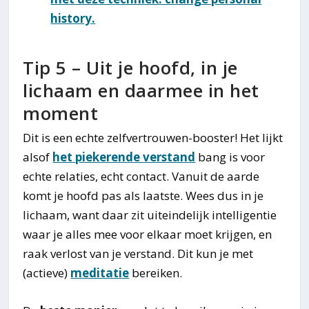
history.
Tip 5 – Uit je hoofd, in je
lichaam en daarmee in het
moment
Dit is een echte zelfvertrouwen-booster! Het lijkt
alsof
het piekerende verstand
bang is voor
echte relaties, echt contact. Vanuit de aarde
komt je hoofd pas als laatste. Wees dus in je
lichaam, want daar zit uiteindelijk intelligentie
waar je alles mee voor elkaar moet krijgen, en
raak verlost van je verstand. Dit kun je met
(actieve)
meditatie
bereiken.