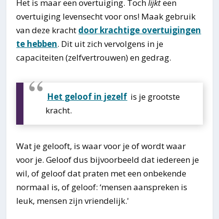
Het is maar een overtuiging. Toch
lijkt
een
overtuiging levensecht voor ons! Maak gebruik
van deze kracht
door krachtige overtuigingen
te hebben
. Dit uit zich vervolgens in je
capaciteiten (zelfvertrouwen) en gedrag.
Het geloof in jezelf
is je grootste
kracht.
Wat je gelooft, is waar voor je of wordt waar
voor je. Geloof dus bijvoorbeeld dat iedereen je
wil, of geloof dat praten met een onbekende
normaal is, of geloof: ‘mensen aanspreken is
leuk, mensen zijn vriendelijk.'