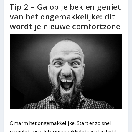
Tip 2 – Ga op je bek en geniet
van het ongemakkelijke: dit
wordt je nieuwe comfortzone
Omarm het ongemakkelijke. Start er zo snel
mogelijk mee. Iets ongemakkelijks wat je hebt