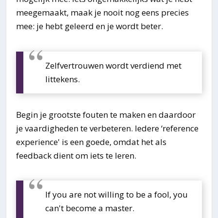
meegemaakt, maak je nooit nog eens precies
mee: je hebt geleerd en je wordt beter.
Zelfvertrouwen wordt verdiend met
littekens.
Begin je grootste fouten te maken en daardoor
je vaardigheden te verbeteren. Iedere ‘reference
experience' is een goede, omdat het als
feedback dient om iets te leren.
If you are not willing to be a fool, you
can't become a master.