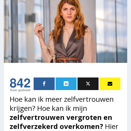
842
Keer gedeeld
Hoe kan ik meer zelfvertrouwen
krijgen? Hoe kan ik mijn
zelfvertrouwen vergroten en
zelfverzekerd overkomen?
Hier