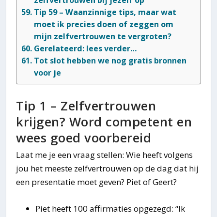
zelfvertrouwen bij jezelf op
Tip 59 – Waanzinnige tips, maar wat
moet ik precies doen of zeggen om
mijn zelfvertrouwen te vergroten?
Gerelateerd: lees verder…
Tot slot hebben we nog gratis bronnen
voor je
Tip 1 – Zelfvertrouwen
krijgen? Word competent en
wees goed voorbereid
Laat me je een vraag stellen: Wie heeft volgens
jou het meeste zelfvertrouwen op de dag dat hij
een presentatie moet geven? Piet of Geert?
Piet heeft 100 affirmaties opgezegd: “Ik