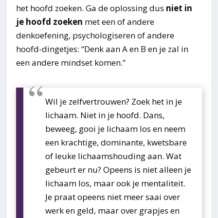
het hoofd zoeken. Ga de oplossing dus
niet in
je hoofd zoeken
met een of andere
denkoefening, psychologiseren of andere
hoofd-dingetjes: “Denk aan A en B en je zal in
een andere mindset komen.”
Wil je zelfvertrouwen? Zoek het in je
lichaam. Niet in je hoofd. Dans,
beweeg, gooi je lichaam los en neem
een krachtige, dominante, kwetsbare
of leuke lichaamshouding aan. Wat
gebeurt er nu? Opeens is niet alleen je
lichaam los, maar ook je mentaliteit.
Je praat opeens niet meer saai over
werk en geld, maar over grapjes en