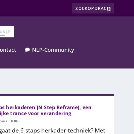
ontact
NLP-Community

ps herkaderen [N-Step Reframe], een
ijke trance voor verandering
nnis
|
0
gaat de 6-staps herkader-techniek? Met