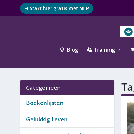
➜ Start hier gratis met NLP
Blog
Training


Ta
Categorieën
Boekenlijsten
Gelukkig Leven