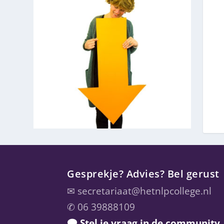
Gesprekje? Advies? Bel gerust
✉
secretariaat@hetnlpcollege.nl
✆ 06 39888109
🗨 Stel je vraag in de community