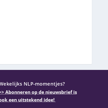
Wekelijks NLP-momentjes?
>> Abonneren op de nieuwsbrief is
ook een uitstekend idee!