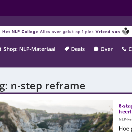
Shop: NLP-Materiaal
Deals
Over
C




g:
n-step reframe
6-sta
heerl
NLP-ke
Hoe 