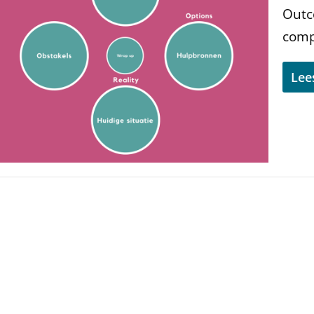
Outc
compl
Lee