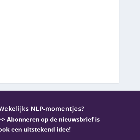
Wekelijks NLP-momentjes?
>> Abonneren op de nieuwsbrief is
ook een uitstekend idee!