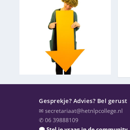
Gesprekje? Advies? Bel gerust
✉
secretariaat@hetnlpcollege.nl
✆ 06 39888109
🗨 Stel je vraag in de community