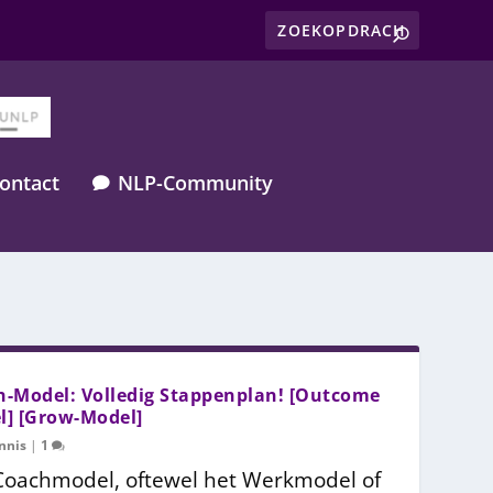
ontact
NLP-Community

h-Model: Volledig Stappenplan! [Outcome
l] [Grow-Model]
nnis
|
1
Coachmodel, oftewel het Werkmodel of