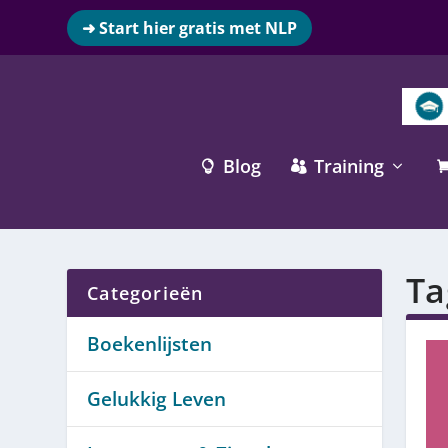
➜ Start hier gratis met NLP
Blog
Training


Ta
Categorieën
Boekenlijsten
Gelukkig Leven