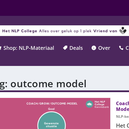
Shop: NLP-Materiaal
Deals
Over
C




g:
outcome model
Coac
Mode
NLP-ke
Het 