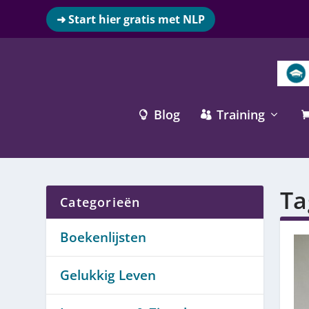
➜ Start hier gratis met NLP
Blog
Training


Ta
Categorieën
Boekenlijsten
Gelukkig Leven