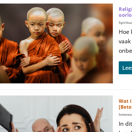
Relig
oorlo
Spiritua
Hoe 
vaak
onbew
Lee
Wat i
[Bete
Interes
In di