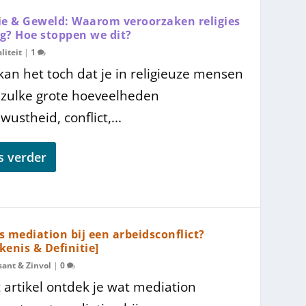
ie & Geweld: Waarom veroorzaken religies
g? Hoe stoppen we dit?
liteit
|
1
kan het toch dat je in religieuze mensen
 zulke grote hoeveelheden
ustheid, conflict,...
s verder
s mediation bij een arbeidsconflict?
kenis & Definitie]
sant & Zinvol
|
0
t artikel ontdek je wat mediation