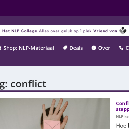
Shop: NLP-Materiaal
Deals
Over
C




g:
conflict
Confl
stap
NLP-ke
Hoe l