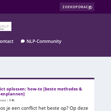
ontact
NLP-Community

ict oplossen: how-to [beste methodes &
penplannen]
nnis
|
0
os je een conflict het beste op? Op deze