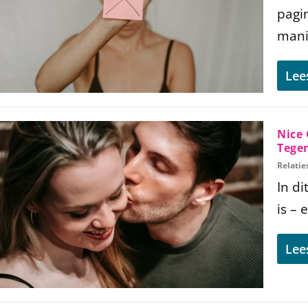
pagi
mani
Lee
Nice
Tege
Relatie
In di
is – 
Lee