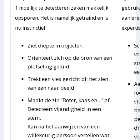
1 moeilijk te detecteren zaken makkelijk
gebruik
opsporen. Het is namelijk getraind en is
aanlere
nu instinctief.
expertis
Ziet diepte in objecten.
Sc
vo
Oriënteert zich op de bron van een
st
plotseling geluid.
ee
Trekt een vies gezicht bij het zien
A
van een naar beeld
fo
Maakt de zin “Boter, kaas en…” af.
st
Detecteert vijandigheid in een
b
stem.
pe
Kan na het aanwijzen van een
dr
willekeurig persoon vertellen wat
vo