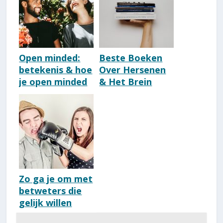
Open minded:
Beste Boeken
betekenis & hoe
Over Hersenen
je open minded
& Het Brein
wordt
[Update 2026]
[Nederlands]
Zo ga je om met
betweters die
gelijk willen
hebben