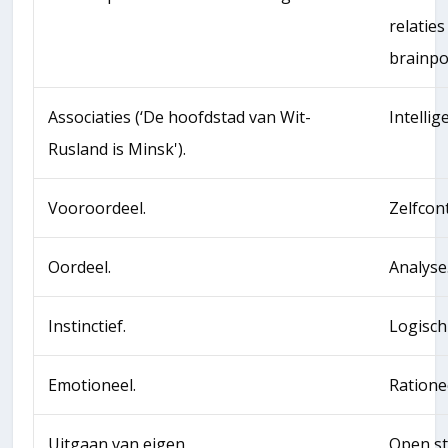
relaties
brainpo
Associaties (‘De hoofdstad van Wit-
Intellig
Rusland is Minsk').
Vooroordeel.
Zelfcont
Oordeel.
Analyse
Instinctief.
Logisch
Emotioneel.
Ratione
Uitgaan van eigen
Open st