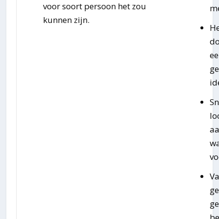
voor soort persoon het zou
me
kunnen zijn.
He
d
ee
ge
id
Sn
l
a
wa
vo
Va
ge
ge
b