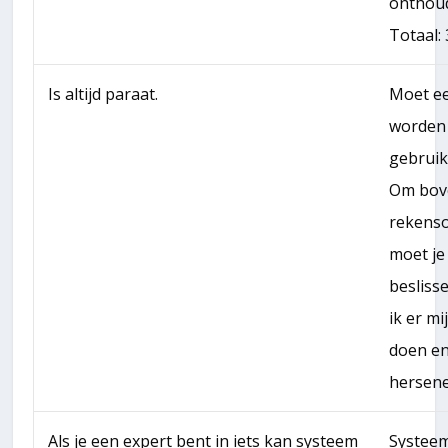
onthoud
Totaal: 
Is altijd paraat.
Moet ee
worden 
gebruik
Om bov
rekens
moet je
besliss
ik er mi
doen en
hersene
Als je een expert bent in iets kan systeem
Systeem