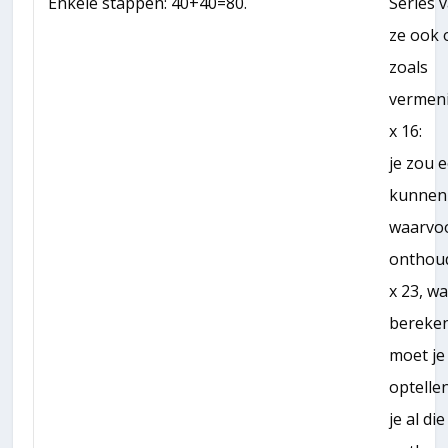
Enkele stappen: 40+40=80.
Series 
ze ook 
zoals
vermeni
x 16:
je zou e
kunnen
waarvoo
onthou
x 23, w
bereken
moet je
optelle
je al die