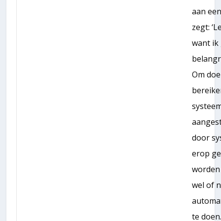
aan een
zegt: ‘
want ik 
belangri
Om doel
bereik
systeem
aanges
door s
erop ge
worden
wel of n
automat
te doen