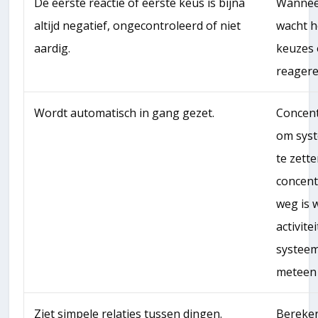
De eerste reactie of eerste keus is bijna
Wanneer
altijd negatief, ongecontroleerd of niet
wacht h
aardig.
keuzes 
reagere
Wordt automatisch in gang gezet.
Concent
om syst
te zett
concent
weg is 
activite
systeem
meteen
Ziet simpele relaties tussen dingen.
Bereke