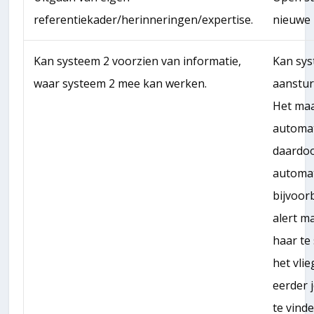
referentiekader/herinneringen/expertise.
nieuwe 
Kan systeem 2 voorzien van informatie,
Kan sys
waar systeem 2 mee kan werken.
aanstur
Het maa
automat
daardoor
automat
bijvoorb
alert m
haar te
het vli
eerder 
te vind