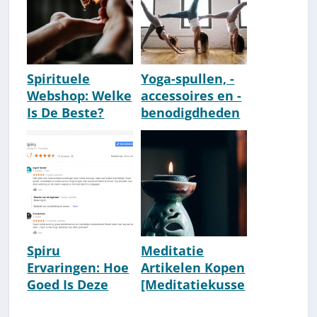
Spirituele
Yoga-spullen, -
Webshop: Welke
accessoires en -
Is De Beste?
benodigdheden
[Online
kopen
Spirituele
[Aanrader]
Spullen Kopen]
Spiru
Meditatie
Ervaringen: Hoe
Artikelen Kopen
Goed Is Deze
[Meditatiekusse
New Age Online
ns, Bankjes &