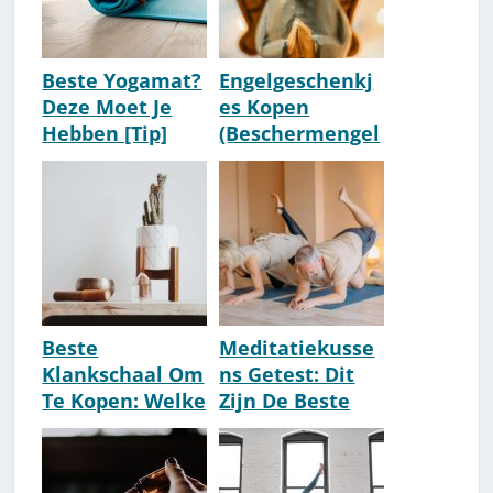
Beste Yogamat?
Engelgeschenkj
Deze Moet Je
es Kopen
Hebben [Tip]
(Beschermengel
[2026]
, Willow Tree &
Meer Cadeaus)
Beste
Meditatiekusse
Klankschaal Om
ns Getest: Dit
Te Kopen: Welke
Zijn De Beste
Past Bij Mij?
Aanraders [2026]
[2026]