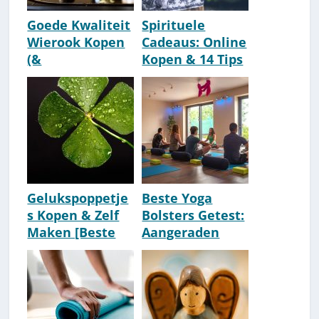
Goede Kwaliteit
Spirituele
Wierook Kopen
Cadeaus: Online
(&
Kopen & 14 Tips
Wierookhouder)
[Aanrader-Lijst]
? Neem Deze...
Gelukspoppetje
Beste Yoga
s Kopen & Zelf
Bolsters Getest:
Maken [Beste
Aangeraden
Aanraders]
Keuze Om Te
Kopen [2026]