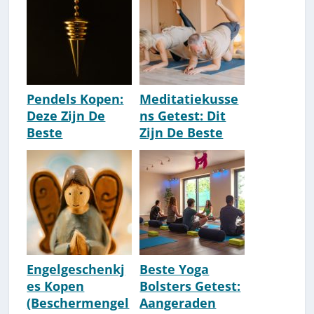
Pendels Kopen:
Meditatiekusse
Deze Zijn De
ns Getest: Dit
Beste
Zijn De Beste
[Aanraders]
Aanraders [2026]
Engelgeschenkj
Beste Yoga
es Kopen
Bolsters Getest:
(Beschermengel
Aangeraden