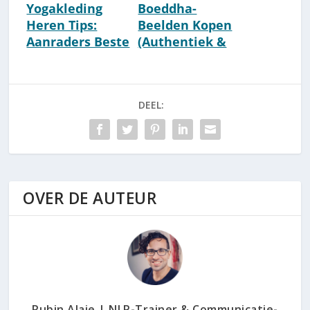
Yogakleding
Boeddha-
Heren Tips:
Beelden Kopen
Aanraders Beste
(Authentiek &
Spirituele
Thais) (&
Herenkleding
Betekenis)
DEEL:
OVER DE AUTEUR
Rubin Alaie | NLP-Trainer & Communicatie-