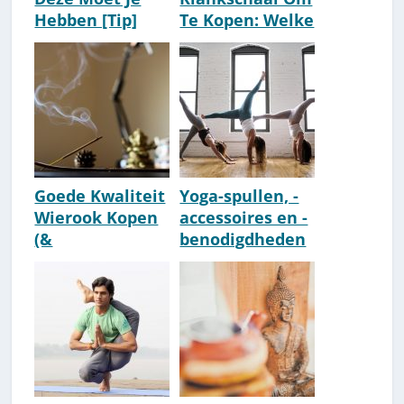
Hebben [Tip]
Te Kopen: Welke
[2026]
Past Bij Mij?
[2026]
Goede Kwaliteit
Yoga-spullen, -
Wierook Kopen
accessoires en -
(&
benodigdheden
Wierookhouder)
kopen
? Neem Deze...
[Aanrader]