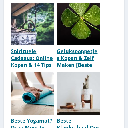
, Willow Tree &
Keuze Om Te
Meer Cadeaus)
Kopen [2026]
Spirituele
Gelukspoppetje
Cadeaus: Online
s Kopen & Zelf
Kopen & 14 Tips
Maken [Beste
[Aanrader-Lijst]
Aanraders]
Beste Yogamat?
Beste
Deze Moet Je
Klankschaal Om