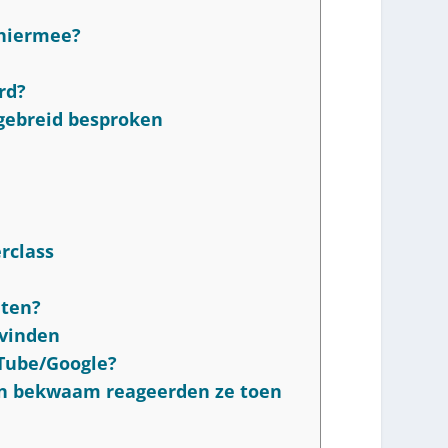
 hiermee?
rd?
tgebreid besproken
rclass
nten?
 vinden
uTube/Google?
en bekwaam reageerden ze toen