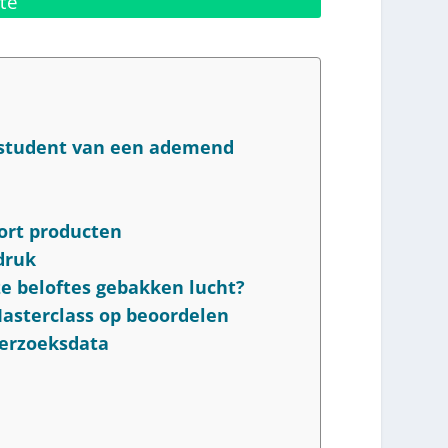
te
n student van een ademend
oort producten
druk
ze beloftes gebakken lucht?
Masterclass op beoordelen
derzoeksdata