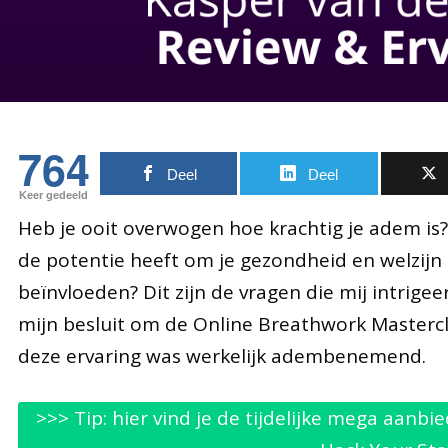
764
Deel
Deel
Keer gedeeld
Heb je ooit overwogen hoe krachtig je adem i
de potentie heeft om je gezondheid en welzijn 
beïnvloeden? Dit zijn de vragen die mij intrigee
mijn besluit om de Online Breathwork Masterclas
deze ervaring was werkelijk adembenemend.
>>> Tip: hier vind je de tijdelijke mega aanb