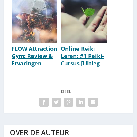
[2026]
FLOW Attraction
Online Reiki
Gym: Review &
Leren: #1 Reiki-
Ervaringen
Cursus [Uitleg
[Kansloos Of
Alle
Top?]
Oefeningen]
DEEL:
OVER DE AUTEUR