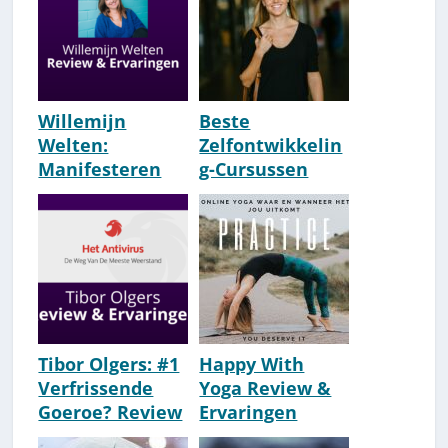
Willemijn
Beste
Welten:
Zelfontwikkelin
Manifesteren
g-Cursussen
kun je leren
Nederland [Top
[REVIEW &
10 Persoonlijke
ERVARINGEN
Ontwikkeling]
2026]
[2026]
Tibor Olgers: #1
Happy With
Verfrissende
Yoga Review &
Goeroe? Review
Ervaringen
& Ervaringen