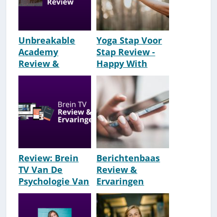
Unbreakable
Yoga Stap Voor
Academy
Stap Review -
Review &
Happy With
Ervaringen
Yoga [Slechte
[2026]
Keus?]
Review: Brein
Berichtenbaas
TV Van De
Review &
Psychologie Van
Ervaringen
Succes (Albert
[Attractiongym]
Sonnevelt)
[Ordinair?]