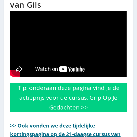
van Gils
Tip: onderaan deze pagina vind je de
actieprijs voor de cursus: Grip Op Je
Gedachten >>
>> Ook vonden we deze tijdelijke
kortingspagina op de 21-daagse cursus van