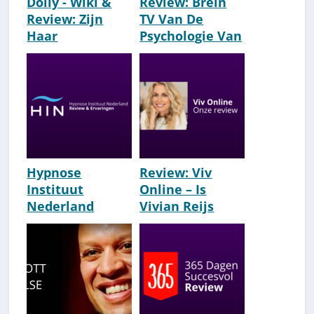
Dolly - Wiki &
Review: Brein
Review: Zijn
TV Van De
Haar
Psychologie Van
Coachingstools
Succes (Albert
Het Waard?
Sonnevelt)
Hypnose
Review: Viv
Instituut
Online – Is
Nederland
Vivian Reijs
Ervaringen:
Kundig &
Review Edwin
Effectief?
Selij [2026]
[Ervaringen]
[2026]