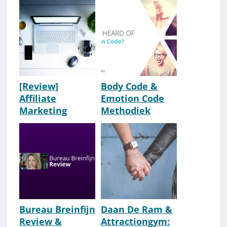
[Review]
Body Code &
Affiliate
Emotion Code
Marketing
Methodiek
Revolutie 4.0
[Cursus /
[Ervaringen]
Opleiding]
[Kopen/Negeren
?]
Bureau Breinfijn
Daan De Ram &
Review &
Attractiongym: