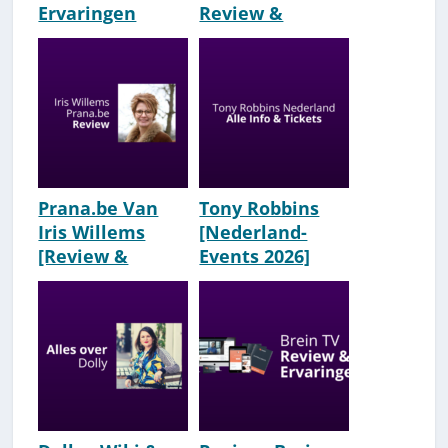
Ervaringen
Review &
(Rosalie Van
Ervaringen
Gils)
[Onzin?]
Prana.be Van
Tony Robbins
Iris Willems
[Nederland-
[Review &
Events 2026]
Ervaringen]
[Ervaringen]
[2026]
Wiki & Seminars