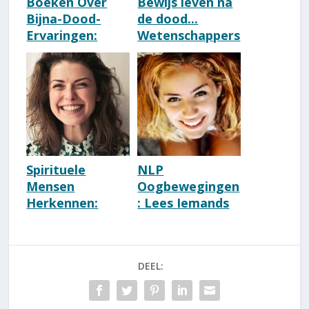
Boeken Over
Bewijs leven na
Bijna-Dood-
de dood...
Ervaringen:
Wetenschappers
Aanraders [Top
: de ziel sterft
10]
niet
Spirituele
NLP
Mensen
Oogbewegingen
Herkennen:
: Lees Iemands
Wanneer Ben Je
Oogpatronen
Spiritueel?
[Betekenis
[Test]
Kijkrichtingen]
DEEL: