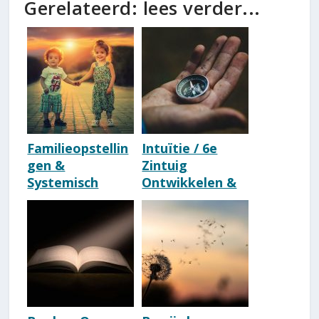
Gerelateerd: lees verder...
Familieopstellin
Intuïtie / 6e
gen &
Zintuig
Systemisch
Ontwikkelen &
Werk [Uitleg,
Volgen? 96
Voorbeelden &
Praktische Tips!
Betekenis]