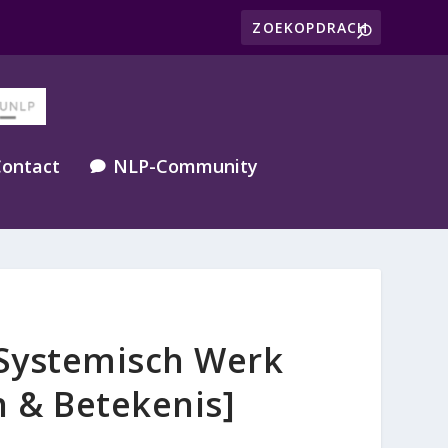
ontact
NLP-Community

 Systemisch Werk
n & Betekenis]