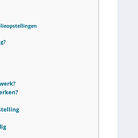
lieopstellingen
ng?
?
 werk?
werken?
telling
dig