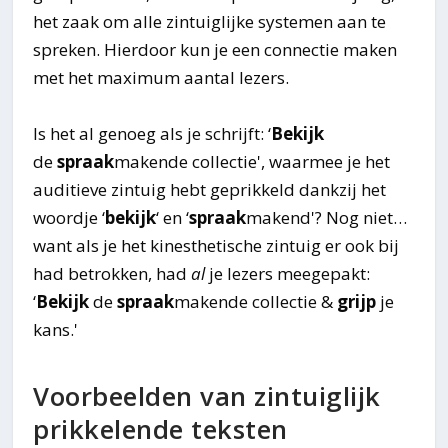
het zaak om alle zintuiglijke systemen aan te
spreken. Hierdoor kun je een connectie maken
met het maximum aantal lezers.
Is het al genoeg als je schrijft: ‘
Bekijk
de
spraak
makende collectie', waarmee je het
auditieve zintuig hebt geprikkeld dankzij het
woordje ‘
bekijk
‘ en ‘
spraak
makend'? Nog niet…
want als je het kinesthetische zintuig er ook bij
had betrokken, had
al
je lezers meegepakt:
‘
Bekijk
de
spraak
makende collectie &
grijp
je
kans.'
Voorbeelden van zintuiglijk
prikkelende teksten