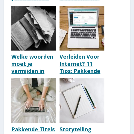
Fictie) [2026]
Oogpatronen
[Betekenis
Kijkrichtingen]
Welke woorden
Verleiden Voor
moet je
Internet? 11
vermijden in
Tips: Pakkende
scriptie? [6
Webteksten
Cruciale
Schrijven!
Schrijftips]
Pakkende Titels
Storytelling