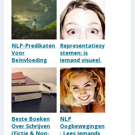
NLP-Predikaten
Representatiesy
Voor
stemen: is
Beïnvloeding
iemand visueel,
[Uitgebreide
auditief of
Lijst Met
kinesthetisch
Voorbeelden]
(VAKOG)?
Beste Boeken
NLP
Over Schrijven
Oogbewegingen
(Fictie & Non-
: Lees Iemands