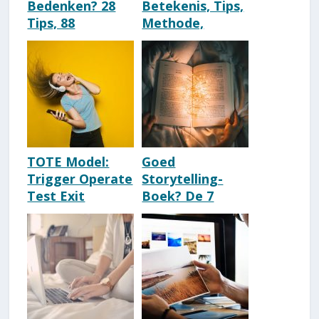
Bedenken? 28
Betekenis, Tips,
Tips, 88
Methode,
Voorbeelden
Model, Uitleg &
(Origineel &
Voorbeelden
Leuk!)
TOTE Model:
Goed
Trigger Operate
Storytelling-
Test Exit
Boek? De 7
[Complete
Beste Boeken
Uitleg NLP-
Over
Strategie]
Storytelling