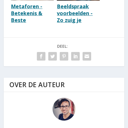
Metaforen -
Beeldspraak
Betekenis &
voorbeelden -
Beste
Zo zuig je
Voorbeelden
mensen in je
[Lijst]
verhaal [Lijst]
[Complete Gids]
DEEL:
OVER DE AUTEUR