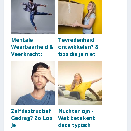
Mentale
Tevredenheid
Weerbaarheid &
ontwikkelen? 8
Veerkracht:
tips die je niet
Betekenis &
kende [direct
Kenmerken
toepasbaar]
Zelfdestructief
Nuchter zijn -
Gedrag? Zo Los
Wat betekent
Je
deze typisch