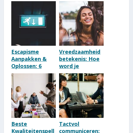
Zelfsaboterend
Nederlandse
Gedrag Op
kwaliteit?
Escapisme
Vreedzaamheid
Aanpakken &
betekenis: Hoe
Oplossen: 6
word je
Drastische
vreedzaam?
Adviezen & 4
Tips
Beste
Tactvol
Kwaliteitenspell
communiceren: