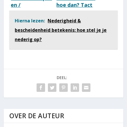
en /
hoe dan? Tact
Deugdenspellen
tonen betekenis
[Top 10] [2026]
& 10 tips!
Hierna lezen:
Nederigheid &
bescheidenheid betekenis: hoe stel je je
nederig op?
DEEL:
OVER DE AUTEUR