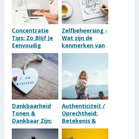
Concentratie
Zelfbeheersing -
Tips: Zo Blijf Je
Wat zijn de
Eenvoudig
kenmerken van
Geconcentreerd
deze
eigenschap?
Dankbaarheid
Authenticiteit /
Tonen &
Oprechtheid:
Dankbaar Zijn:
Betekenis &
16 Tips (Direct
Kenmerken
Toepasbaar!)