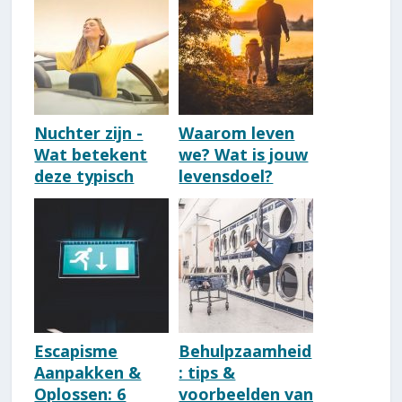
Voelen [6 Tips]
[De Kracht Van
Gedachten]
Nuchter zijn -
Waarom leven
Wat betekent
we? Wat is jouw
deze typisch
levensdoel?
Nederlandse
[Zingeving]
kwaliteit?
Escapisme
Behulpzaamheid
Aanpakken &
: tips &
Oplossen: 6
voorbeelden van