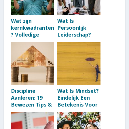
Wat zijn
Wat Is
kernkwadranten
Persoonlijk
? Volledige
Leiderschap?
uitleg
[Uitleg,
Betekenis &
Voorbeelden]
Discipline
Wat Is Mindset?
Aanleren: 19
Eindelijk Een
Bewezen Tips &
Betekenis Voor
Theorieën [Dit
Deze Vage Term
Werkt]