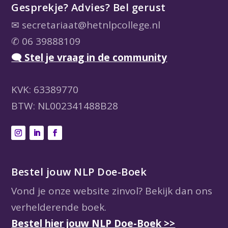
Gesprekje? Advies? Bel gerust
✉
secretariaat@hetnlpcollege.nl
✆ 06 39888109
🗨 Stel je vraag in de community
KVK: 63389770
BTW: NL002341488B28
Bestel jouw NLP Doe-Boek
Vond je onze website zinvol? Bekijk dan ons
verhelderende boek.
Bestel hier jouw NLP Doe-Boek >>