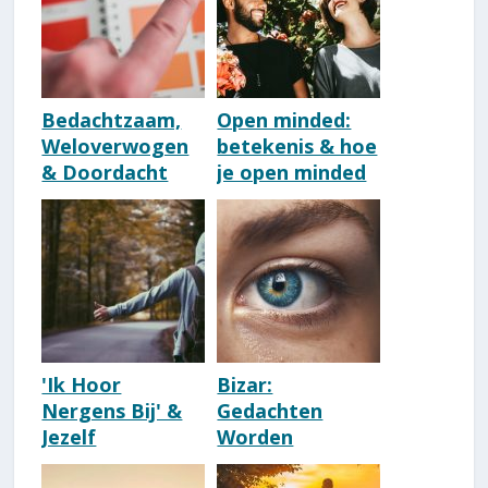
Bedachtzaam,
Open minded:
Weloverwogen
betekenis & hoe
& Doordacht
je open minded
Zijn [Kwaliteit]
wordt
[Nederlands]
'Ik Hoor
Bizar:
Nergens Bij' &
Gedachten
Jezelf
Worden
Buitengesloten
Werkelijkheid