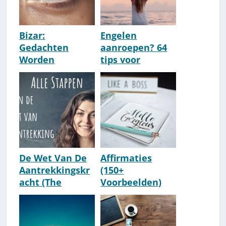
Bizar:
Engelen
Gedachten
aanroepen? 64
Worden
tips voor
Werkelijkheid
contact met
[De Kracht Van
engelen &
Gedachten]
gidsen
De Wet Van De
Affirmaties
Aantrekkingskr
(150+
acht (The
Voorbeelden)
Secret) In 63
Zeg ze zo: meer
Tips, Stappen &
effect [Tips &
Oefeningen
Oefeningen]