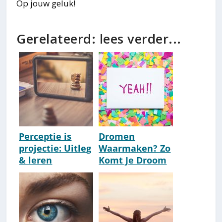
Op jouw geluk!
Gerelateerd: lees verder...
Perceptie is
Dromen
projectie: Uitleg
Waarmaken? Zo
& leren
Komt Je Droom
herkennen [De
100% Uit [33
wereld is je
Slimme Tips]
spiegel!]