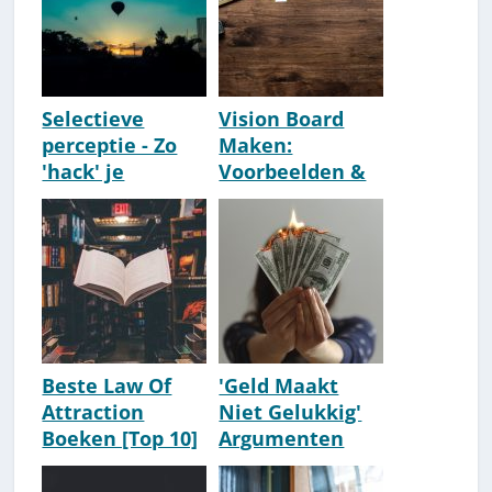
Selectieve
Vision Board
perceptie - Zo
Maken:
'hack' je
Voorbeelden &
selectieve
Tips
waarneming
[Stappenplan]
voor resultaten!
[Moodboard]
Beste Law Of
'Geld Maakt
Attraction
Niet Gelukkig'
Boeken [Top 10]
Argumenten
[The Secret]
Voor & Tegen
[Schokkend]