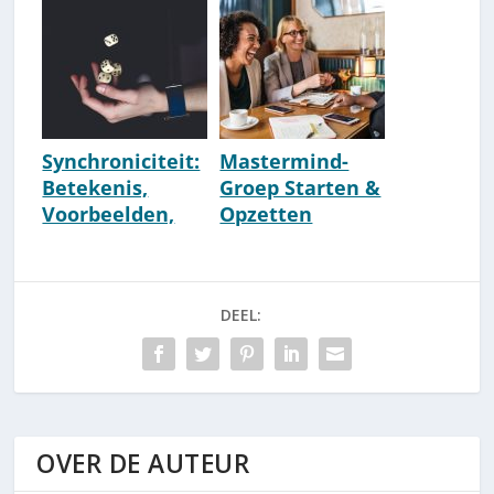
Synchroniciteit:
Mastermind-
Betekenis,
Groep Starten &
Voorbeelden,
Opzetten
Ervaringen & 10
[Stappen & Tips]
Tips!
[Nederland]
DEEL:
OVER DE AUTEUR