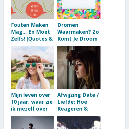
Fouten Maken
Dromen
Mag... En Moet
Waarmaken? Zo
Zelfs! [Quotes &
Komt Je Droom
Wijsheid]
100% Uit [33
Slimme Tips]
Mijn leven over
Afwijzing Date /
10 jaar: waar zie
Liefde: Hoe
ik mezelf over
Reageren &
10 jaar?
Ermee Omgaan?
(Voorbeeld!)
[18 Tips]