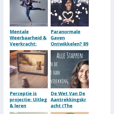
Mentale
Paranormale
Weerbaarheid &
Gaven
Veerkracht:
Ontwikkelen? 89
Betekenis &
Tips:
Kenmerken
Helderziend
Word Je Zo!
Perceptie is
De Wet Van De
projectie: Uitleg
Aantrekkingskr
& leren
acht (The
herkennen [De
Secret) In 63