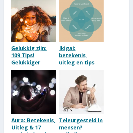
wereld is je
Tips, Stappen &
spiegel!]
Oefeningen
Gelukkig zijn:
Ikigai:
109 Tips!
betekenis,
Gelukkiger
uitleg en tips
worden in het
om jouw Ikigai
leven? (Dit
te vinden
werkt)
Aura: Betekenis,
Teleurgesteld in
Uitleg & 17
mensen?