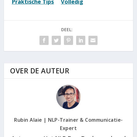
Praktische Tips
Volledig
[Energie Zien Bij
terecht! [De
Mensen]
schokkende
waarheid]
DEEL:
OVER DE AUTEUR
Rubin Alaie | NLP-Trainer & Communicatie-
Expert