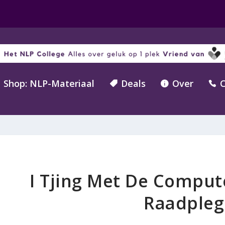
Shop: NLP-Materiaal
Deals
Over
C



I Tjing Met De Compute
Raadpleg