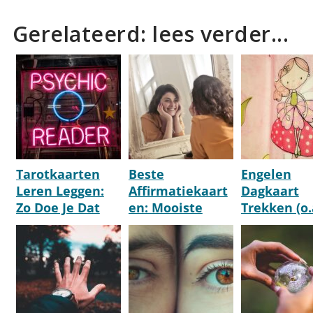
Gerelateerd: lees verder...
Tarotkaarten
Beste
Engelen
Leren Leggen:
Affirmatiekaart
Dagkaart
Zo Doe Je Dat
en: Mooiste
Trekken (o.
[Stap Voor Stap
Aanraders [Top
Van Aartse
Uitleg]
10] [2026]
Michael)
[Online]