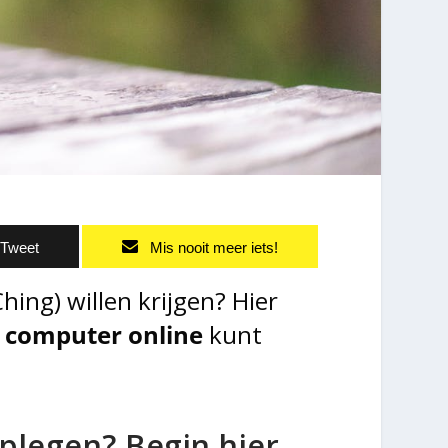
Tweet
Mis nooit meer iets!
hing) willen krijgen? Hier
de computer online
kunt
dplegen? Begin hier…