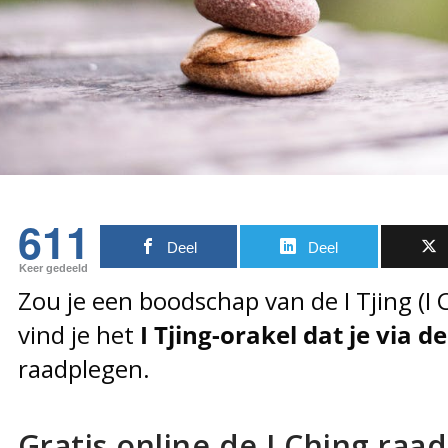
611
Deel
Deel
Keer gedeeld
Zou je een boodschap van de I Tjing (I C
vind je het
I Tjing-orakel dat je via 
raadplegen.
Gratis online de I Ching raa