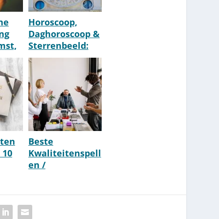
ne
Horoscoop,
ing
Daghoroscoop &
mst,
Sterrenbeeld:
Check Hem Hier
n,
rten
Beste
 10
Kwaliteitenspell
en /
arte
Deugdenspellen
[Top 10] [2026]