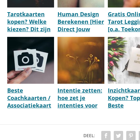
Tarotkaarten
Human Design
Gratis Onli
kopen? Welke
Berekenen [Hier
Tarot Legg
kiezen? Dit zijn
Direct Jouw
[o.a. Toeko
de beste decks!
Profiel]
Liefde,
Overledene
Etc.]
Beste
Intentie zetten:
Inzichtkaa
Coachkaarten /
hoe zet je
Kopen? Top
Associatiekaart
intenties voor
Beste
en /
activiteiten?
Reflectieka
Coachspellen
[Voorbeelden]
n
[Update 2026]
DEEL: