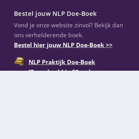
Bestel jouw NLP Doe-Boek
Vond je onze website zinvol? Bekijk dan
ons verhelderende boek.
Bestel hier jouw NLP Doe-Boek >>
NLP Praktijk Doe-Boek
[Paperback] In 52 weken naar
meesterschap in NLP
Wekelijks NLP-momentjes?
>> Abonneren op de nieuwsbrief is ook
een uitstekend idee!