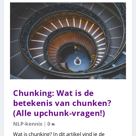
Chunking: Wat is de
betekenis van chunken?
(Alle upchunk-vragen!)
NLP-kennis
|
0
Wat is chunking? In dit artikel vind je de