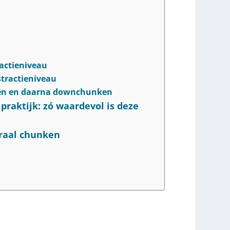
actieniveau
stractieniveau
nken en daarna downchunken
praktijk: zó waardevol is deze
eraal chunken