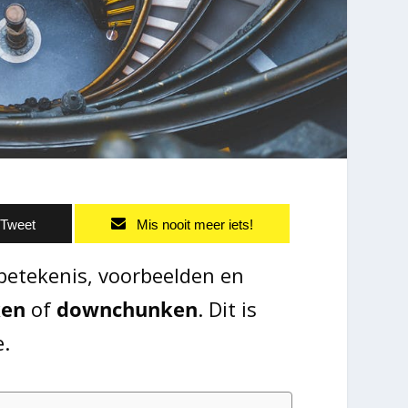
Tweet
Mis nooit meer iets!
e betekenis, voorbeelden en
ken
of
downchunken
. Dit is
e.