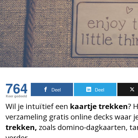
764
Deel
Deel
Keer gedeeld
Wil je intuïtief een
kaartje trekken
? H
verzameling gratis online decks waar 
trekken,
zoals domino-dagkaarten, ta
verder…