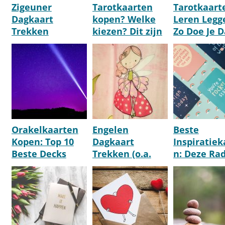
Zigeuner
Tarotkaarten
Tarotkaart
Dagkaart
kopen? Welke
Leren Legg
Trekken
kiezen? Dit zijn
Zo Doe Je D
[Waarzeg-
de beste decks!
[Stap Voor 
Kaarten]
Uitleg]
[Toekomst
Voorspellen]
Orakelkaarten
Engelen
Beste
Kopen: Top 10
Dagkaart
Inspiratiek
Beste Decks
Trekken (o.a.
n: Deze Ra
[2026 Update]
Van Aartsengel
We Aan [To
Michael)
[2026]
[Online]