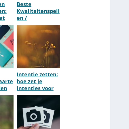
en
Beste
en:
Kwaliteitenspell
at
en /
Stap
Deugdenspellen
[Top 10] [2026]
Intentie zetten:
aarte
hoe zet je
den
intenties voor
p 10]
activiteiten?
[Voorbeelden]