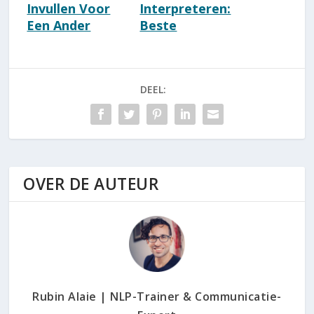
Invullen Voor
Interpreteren:
Een Ander
Beste
(gebruik deze 7
Oefeningen -
effectieve tips)
Waarnemen
zonder oordeel
DEEL:
OVER DE AUTEUR
Rubin Alaie | NLP-Trainer & Communicatie-