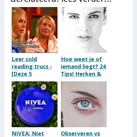
Leer cold
Hoe weet je of
reading trucs -
iemand liegt? 24
[Deze 5
Tips! Herken &
technieken
Ontmasker
gebruikte Char!]
Leugenaars
NIVEA: Niet
Observeren vs