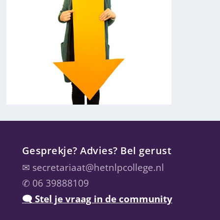
Gesprekje? Advies? Bel gerust
✉
secretariaat@hetnlpcollege.nl
✆ 06 39888109
🗨 Stel je vraag in de community