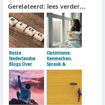
Gerelateerd: lees verder...
Beste
Optimisme:
Nederlandse
Kenmerken,
Blogs Over
Spreuk &
Mindset &
Affirmatie
Persoonlijke
[Kwaliteit]
Ontwikkeling
[2026 Update]