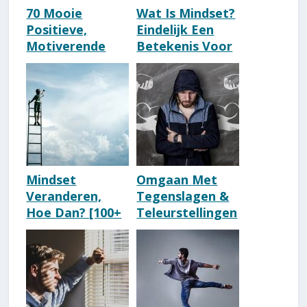
70 Mooie
Wat Is Mindset?
Positieve,
Eindelijk Een
Motiverende
Betekenis Voor
Quotes & Wijze
Deze Vage Term
Spreuken
Mindset
Omgaan Met
Veranderen,
Tegenslagen &
Hoe Dan? [100+
Teleurstellingen
Oefeningen,
Verwerken
Technieken &
[Lessen &
Tips]
Voorbeelden]