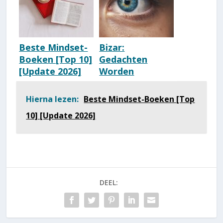
Beste Mindset-
Bizar:
Boeken [Top 10]
Gedachten
[Update 2026]
Worden
Werkelijkheid
[De Kracht Van
Hierna lezen:
Beste Mindset-Boeken [Top
Gedachten]
10] [Update 2026]
DEEL: