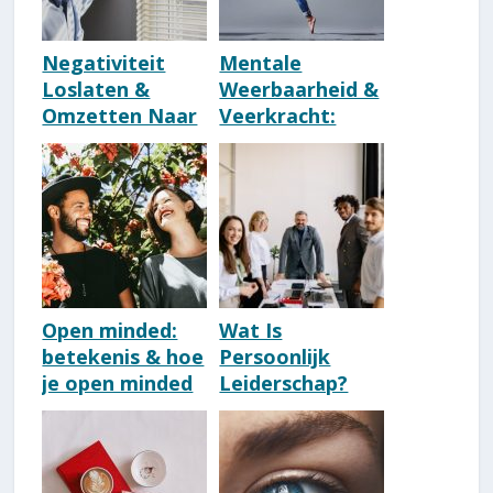
Negativiteit
Mentale
Loslaten &
Weerbaarheid &
Omzetten Naar
Veerkracht:
Positiviteit: 8
Betekenis &
Snelle Tips
Kenmerken
Open minded:
Wat Is
betekenis & hoe
Persoonlijk
je open minded
Leiderschap?
wordt
[Uitleg,
[Nederlands]
Betekenis &
Voorbeelden]