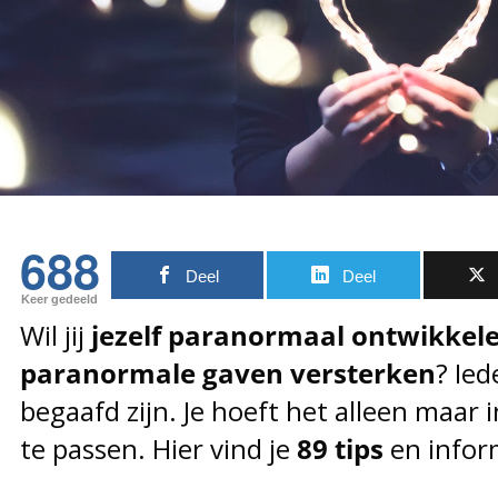
688
Deel
Deel
Keer gedeeld
Wil jij
jezelf paranormaal ontwikkel
paranormale gaven versterken
? Ie
begaafd zijn. Je hoeft het alleen maar 
te passen. Hier vind je
89 tips
en infor