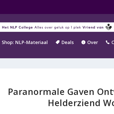
Shop: NLP-Materiaal
Deals
Over
C



Paranormale Gaven Ontw
Helderziend Wo