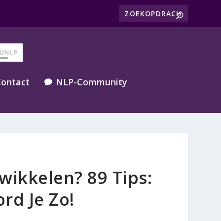
ontact
NLP-Community

ikkelen? 89 Tips:
rd Je Zo!