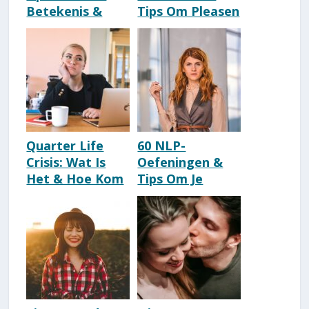
Betekenis &
Tips Om Pleasen
Kenmerken
Af Te Leren
[Confronterend]
Quarter Life
60 NLP-
Crisis: Wat Is
Oefeningen &
Het & Hoe Kom
Tips Om Je
Je Eruit?
Zelfvertrouwen
[Kenmerken &
Te Vergroten &
Tips]
Opbouwen