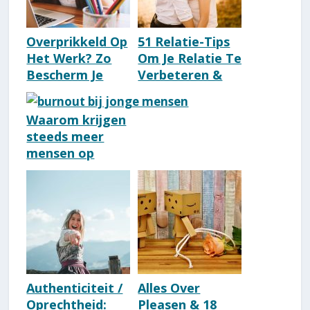
Overprikkeld Op
51 Relatie-Tips
Het Werk? Zo
Om Je Relatie Te
Bescherm Je
Verbeteren &
Jezelf Op
Versterken
Kantoor [9 Tips]
[Bewezen]
Waarom krijgen
steeds meer
mensen op
jonge leeftijd
een burn-out?
Authenticiteit /
Alles Over
Oprechtheid:
Pleasen & 18