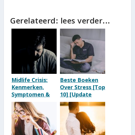
Gerelateerd: lees verder...
Midlife Crisis:
Beste Boeken
Kenmerken,
Over Stress [Top
Symptomen &
10] [Update
Tips
2026]
[Schokkend]