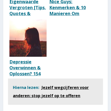
Eigenwaarde
Nice Guys:
Vergroten [Tips,
Kenmerken & 10
Quotes &
Manieren Om
Voorbeelden]
Tegengas Te
Geven
Depressie
Overwinnen &
Oplossen? 154
Tips [Beste
Behandeling]
Hierna lezen:
Jezelf wegcijferen voor
anderen: stop jezelf op te offeren