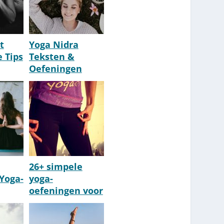
t
Yoga Nidra
 Tips
Teksten &
Oefeningen
]
[Nederlandse
Scripts]
26+ simpele
Yoga-
yoga-
oefeningen voor
&
beginners thuis
(gratis) online