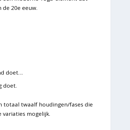
n de 20e eeuw.
nd doet…
g doet.
in totaal twaalf houdingen/fases die
 variaties mogelijk.