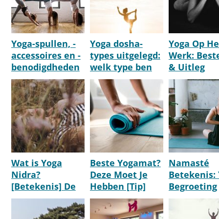
Yoga-spullen, -
Yoga dosha-
Yoga Op He
accessoires en -
types uitgelegd:
Werk: Beste
benodigdheden
welk type ben
& Uitleg
kopen
jij? [Overzicht]
[Belangrijk!
[Aanrader]
Wat is Yoga
Beste Yogamat?
Namasté
Nidra?
Deze Moet Je
Betekenis: 
[Betekenis] De
Hebben [Tip]
Begroeting
Meest
[2026]
[Vertaling 
Ontspannen
Definitie]