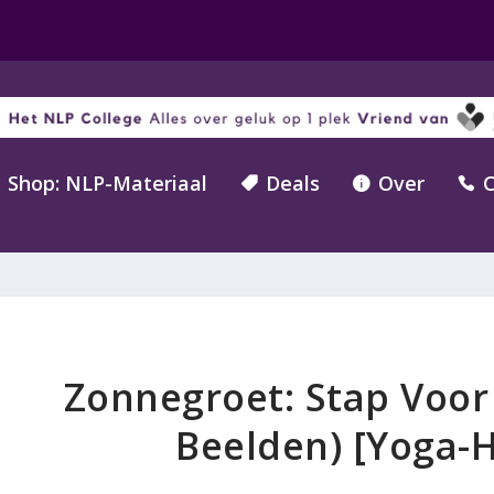
Shop: NLP-Materiaal
Deals
Over
C



Zonnegroet: Stap Voor 
Beelden) [Yoga-