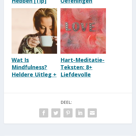
Hebben [Tip]
Oefeningen
[2026]
[Nederlandse
Scripts]
Wat Is
Hart-Meditatie-
Mindfulness?
Teksten: 8+
Heldere Uitleg +
Liefdevolle
Voordelen
Hart-
[Betekenis]
Oefeningen
DEEL: