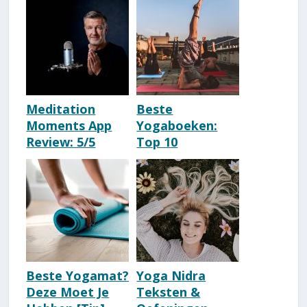
Yoga?
Zen-meditatie]
Meditation
Beste
Moments App
Yogaboeken:
Review: 5/5
Top 10
Simpel &
Aanraders
Uitnodigend
[Update 2026]
[Ervaring]
Beste Yogamat?
Yoga Nidra
Deze Moet Je
Teksten &