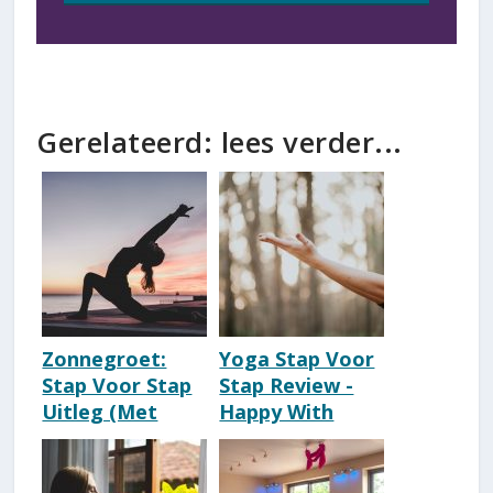
Gerelateerd: lees verder...
Zonnegroet:
Yoga Stap Voor
Stap Voor Stap
Stap Review -
Uitleg (Met
Happy With
Beelden) [Yoga-
Yoga [Slechte
Houdingen]
Keus?]