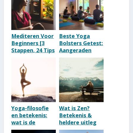
Mediteren Voor
Beste Yoga
Beginners [3
Bolsters Getest:
Stappen, 24 Tips
Aangeraden
& 104
Keuze Om Te
Oefeningen]
Kopen [2026]
Yoga-filosofie
Wat is Zen?
en betekenis:
Betekenis &
wat is de
heldere uitleg
filosofie achter
['Zen worden' &