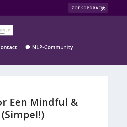
ontact
NLP-Community

or Een Mindful &
(Simpel!)