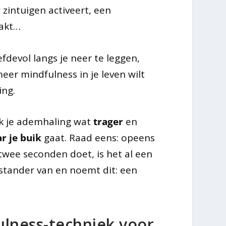
 zintuigen activeert, een
aakt…
fdevol langs je neer te leggen,
er mindfulness in je leven wilt
ing.
k je ademhaling wat
trager
en
r je buik
gaat. Raad eens: opeens
twee seconden doet, is het al een
rstander van en noemt dit: een
ulness-techniek voor