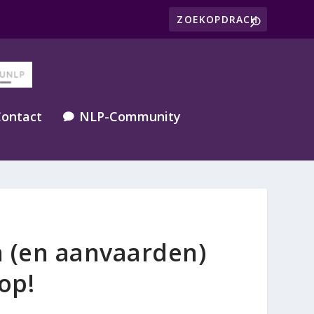
ontact
NLP-Community

 (en aanvaarden)
top!