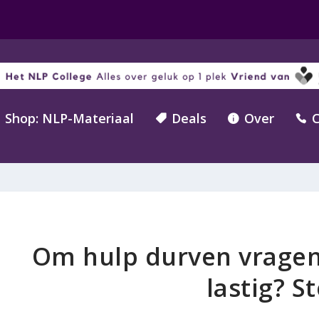
Shop: NLP-Materiaal
Deals
Over
C



Om hulp durven vragen
lastig? S