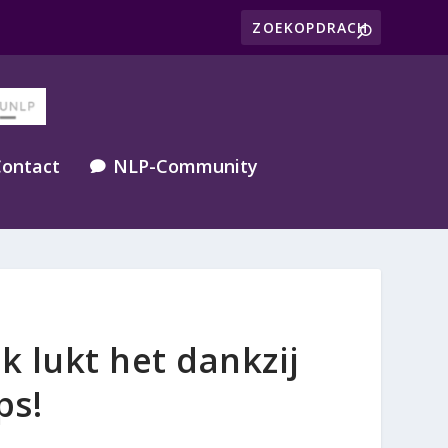
ontact
NLP-Community

k lukt het dankzij
ps!