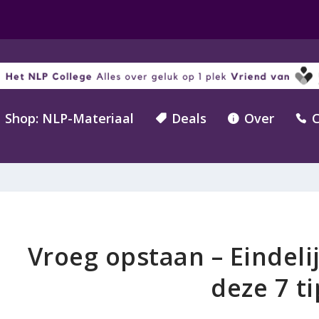
Shop: NLP-Materiaal
Deals
Over
C



Vroeg opstaan – Eindelij
deze 7 ti