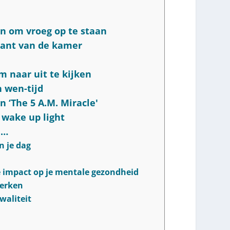
ken om vroeg op te staan
 kant van de kamer
om naar uit te kijken
 wen-tijd
n ‘The 5 A.M. Miracle'
 wake up light
n…
n je dag
e impact op je mentale gezondheid
werken
waliteit