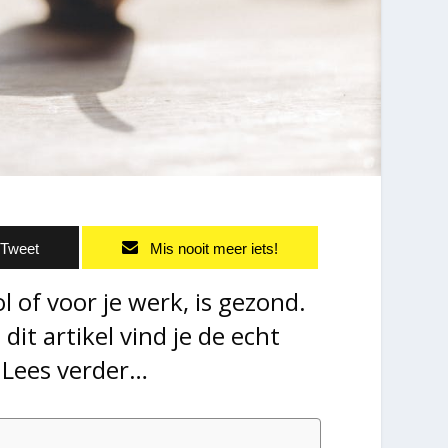
Tweet
Mis nooit meer iets!
 of voor je werk, is gezond.
it artikel vind je de echt
.
Lees verder…