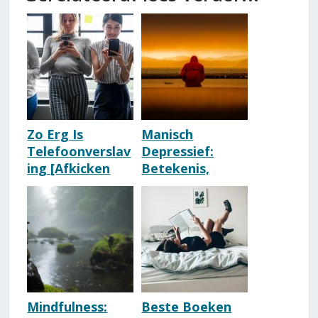
Zo Erg Is
Manisch
Telefoonverslav
Depressief:
ing [Afkicken
Betekenis,
Social Media]
Uitleg,
[Digital Detox]
Voorbeelden &
Behandeling
Mindfulness:
Beste Boeken