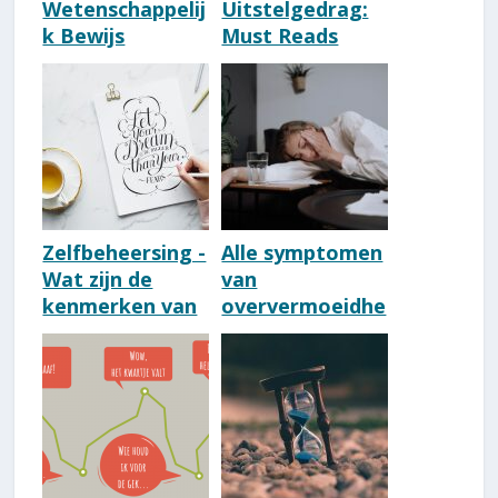
Wetenschappelij
Uitstelgedrag:
k Bewijs
Must Reads
Oplossing
Voor
Depressie
Productiviteit
[Onderzoek
[Lijst]
Radboud]
Zelfbeheersing -
Alle symptomen
Wat zijn de
van
kenmerken van
oververmoeidhe
deze
id [complete
eigenschap?
lijst]