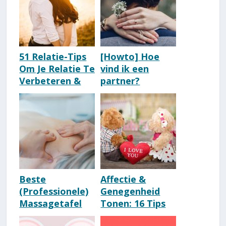
51 Relatie-Tips
[Howto] Hoe
Om Je Relatie Te
vind ik een
Verbeteren &
partner?
Versterken
Serieuze relatie
[Bewezen]
zoeken [14
beste tips]
Beste
Affectie &
(Professionele)
Genegenheid
Massagetafel
Tonen: 16 Tips
[Kooptips]
[+Voorbeelden]