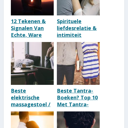
12 Tekenen &
Spirituele
Signalen Van
liefdesrelatie &
Echte, Ware
intimiteit
Liefde
[Essentiële
(Verrassend)
kenmerken & 19
Tips]
Beste
Beste Tantra-
elektrische
Boeken? Top 10
massagestoel /
Met Tantra-
massage-
Aanraders
apparaat om te
[Update 2026]
kopen