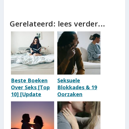
Gerelateerd: lees verder...
Beste Boeken
Seksuele
Over Seks [Top
Blokkades & 19
10] [Update
Oorzaken
2026]
Seksuele
Geremdheid
[Met
Oplossingen]