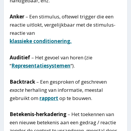
handgebaar, enz.
Anker
– Een stimulus, oftewel trigger die een
reactie uitlokt, vergelijkbaar met de stimulus-
reactie van
klassieke conditionering.
Auditief
– Het gevoel van horen (zie
“
Representatiesystemen
“).
Backtrack
– Een gesproken of geschreven
exacte
herhaling van informatie, meestal
gebruikt om
rapport
op te bouwen.
Betekenis-herkadering
– Het toekennen van
een nieuwe betekenis aan een gedrag / reactie
zonder de context te veranderen, meestal door