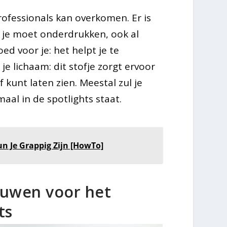
rofessionals kan overkomen. Er is
t je moet onderdrukken, ook al
oed voor je: het helpt je te
je lichaam: dit stofje zorgt ervoor
 kunt laten zien. Meestal zul je
al in de spotlights staat.
n Je Grappig Zijn [HowTo]
nuwen voor het
ts