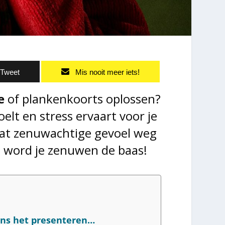
Tweet
Mis nooit meer iets!
e
of plankenkoorts oplossen?
elt en stress ervaart voor je
dat zenuwachtige gevoel weg
n word je zenuwen de baas!
ens het presenteren…