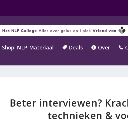
Shop: NLP-Materiaal
Deals
Over
C



Beter interviewen? Krach
technieken & v