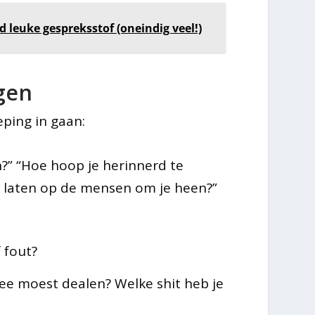
 leuke gespreksstof (oneindig veel!)
agen
eping in gaan:
en?” “Hoe hoop je herinnerd te
e laten op de mensen om je heen?”
 fout?
ee moest dealen? Welke shit heb je