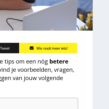
Tweet
Mis nooit meer iets!
je tips om een nóg
betere
l vind je voorbeelden, vragen,
eggen van jouw volgende