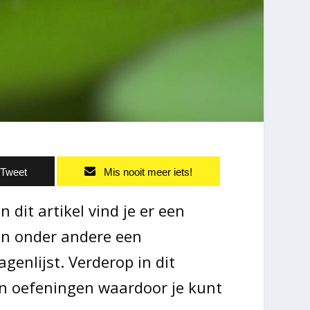
Tweet
Mis nooit meer iets!
In dit artikel vind je er een
men onder andere een
genlijst. Verderop in dit
en oefeningen waardoor je kunt