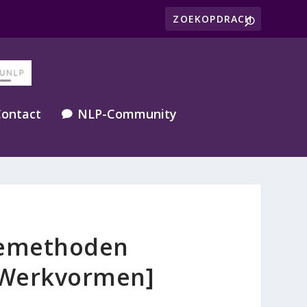
ontact
NLP-Community

tiemethoden
& Werkvormen]