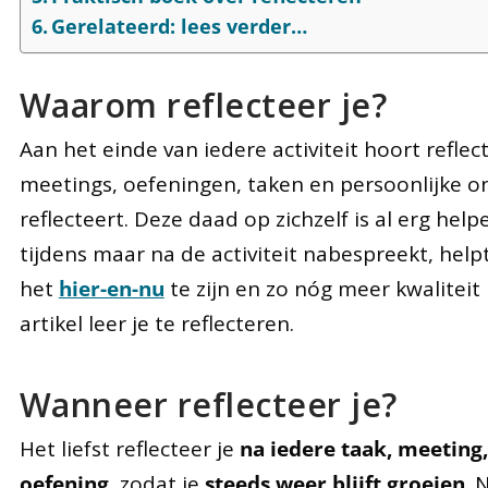
Gerelateerd: lees verder…
Waarom reflecteer je?
Aan het einde van iedere activiteit hoort reflec
meetings, oefeningen, taken en persoonlijke on
reflecteert. Deze daad op zichzelf is al erg hel
tijdens maar na de activiteit nabespreekt, help
het
hier-en-nu
te zijn en zo nóg meer kwaliteit 
artikel leer je te reflecteren.
Wanneer reflecteer je?
Het liefst reflecteer je
na iedere taak, meeting,
oefening
, zodat je
steeds weer blijft groeien
. 