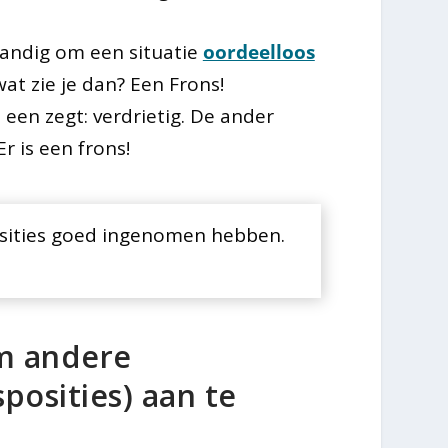
handig om een situatie
oordeelloos
wat zie je dan? Een Frons!
een zegt: verdrietig. De ander
r is een frons!
osities goed ingenomen hebben.
om andere
osities) aan te