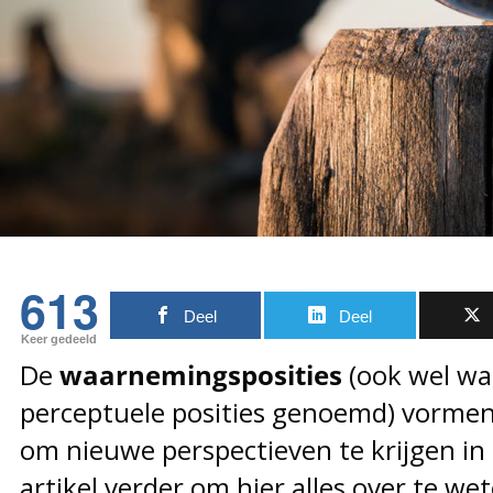
613
Deel
Deel
Keer gedeeld
De
waarnemingsposities
(ook wel wa
perceptuele posities genoemd) vormen 
om nieuwe perspectieven te krijgen in al
artikel verder om hier alles over te w