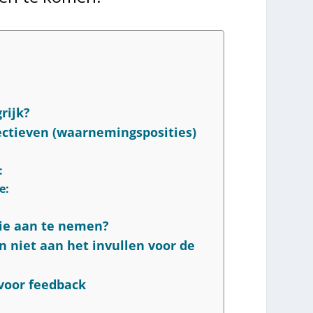
rijk?
ectieven (waarnemingsposities)
:
e:
:
ie aan te nemen?
n niet aan het invullen voor de
voor feedback