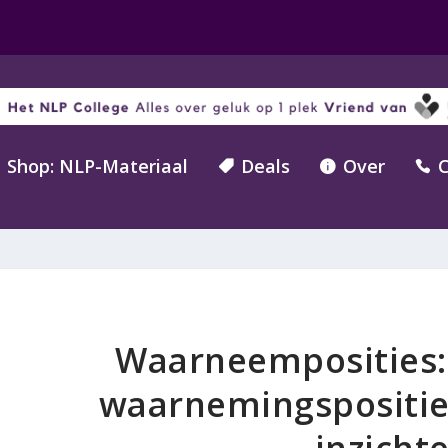
Shop: NLP-Materiaal
Deals
Over
C



Waarneemposities:
waarnemingspositie
inzicht