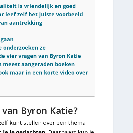
liteit is vriendelijk en goed
r leef zelf het juiste voorbeeld
 van aantrekking
t gaan
e onderzoeken ze
 de vier vragen van Byron Katie
ies meest aangeraden boeken
ook maar in een korte video over
 van Byron Katie?
ezelf kunt stellen over een thema
je je gedachten.
Daarnaast kun je