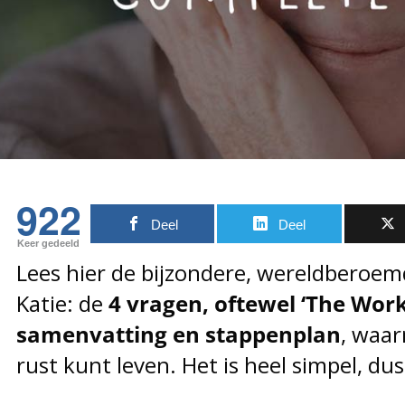
922
Deel
Deel
Keer gedeeld
Lees hier de bijzondere, wereldberoe
Katie: de
4 vragen, oftewel ‘The Work
samenvatting en stappenplan
, waar
rust kunt leven. Het is heel simpel, dus