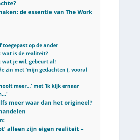
achte?
maken: de essentie van The Work
lf toegepast op de ander
wat is de realiteit?
wat je wil, gebeurt al!
e zin met ‘mijn gedachten (, vooral
nooit meer…' met ‘Ik kijk ernaar
an…'
elfs meer waar dan het origineel?
ehandelen
n:
' alleen zijn eigen realiteit –