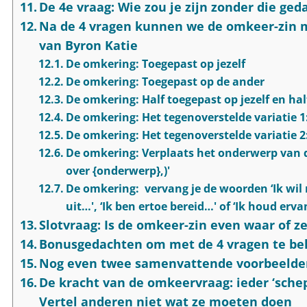
De 4e vraag: Wie zou je zijn zonder die ged
Na de 4 vragen kunnen we de omkeer-zin 
van Byron Katie
De omkering: Toegepast op jezelf
De omkering: Toegepast op de ander
De omkering: Half toegepast op jezelf en ha
De omkering: Het tegenoverstelde variatie 1: 
De omkering: Het tegenoverstelde variatie 2: 
De omkering: Verplaats het onderwerp van d
over {onderwerp},)'
De omkering: vervang je de woorden ‘Ik wil 
uit…', ‘Ik ben ertoe bereid…' of ‘Ik houd erv
Slotvraag: Is de omkeer-zin even waar of z
Bonusgedachten om met de 4 vragen te b
Nog even twee samenvattende voorbeelde
De kracht van de omkeervraag: ieder ‘schept
Vertel anderen niet wat ze moeten doen